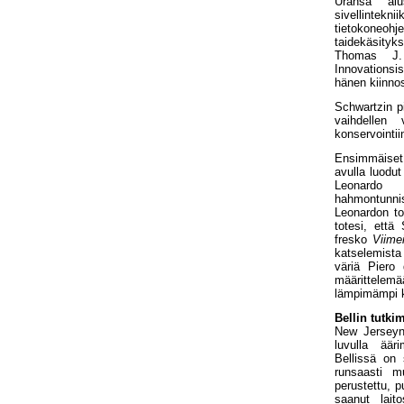
Uransa alu
sivellinte
tietokoneoh
taidekäsityk
Thomas J.
Innovationsi
hänen kiinno
Schwartzin pi
vaihdellen 
konservointii
Ensimmäiset
avulla luodu
Leonardo
hahmontunnis
Leonardon t
totesi, että
fresko
Viime
katselemista
väriä Piero
määrittelemä
lämpimämpi k
Bellin tutk
New Jerseyn 
luvulla äär
Bellissä on 
runsaasti m
perustettu, 
saanut laito