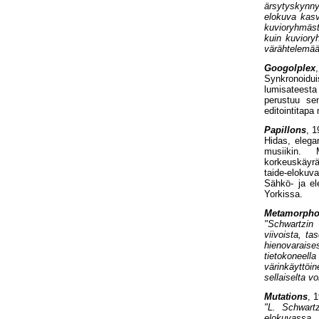
ärsytyskynn
elokuva kasv
kuvioryhmäst
kuin kuviory
värähtelemää
Googolplex
Synkronoidui
lumisateest
perustuu sen
editointitapa
Papillons
, 1
Hidas, elega
musiikin. 
korkeuskäyrä
taide-elokuva
Sähkö- ja el
Yorkissa.
Metamorpho
"Schwartzi
viivoista, ta
hienovarais
tietokoneell
värinkäyttö
sellaiselta v
Mutations
, 
"L. Schwart
elokuvassa 