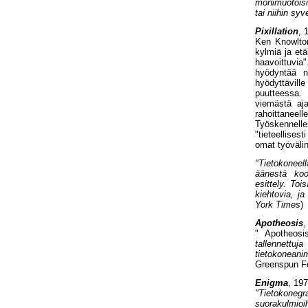
monimuotoisil
tai niihin sy
Pixillation
, 
Ken Knowlton
kylmiä ja etäi
haavoittuvia
hyödyntää ni
hyödyttävill
puutteessa.
viemästä aja
rahoittanee
Työskennelles
"tieteellises
omat työvälin
"Tietokoneel
äänestä ko
esittely. Toi
kiehtovia, ja
York Times
)
Apotheosis
,
" Apotheos
tallennettu
tietokoneani
Greenspun Fo
Enigma
, 197
"Tietokone
suorakulmio