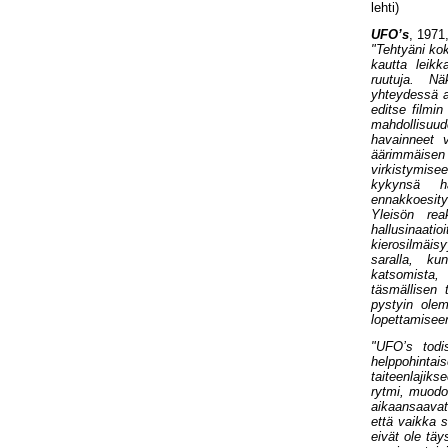
lehti)
UFO’s
, 1971
"Tehtyäni kok
kautta leikk
ruutuja. N
yhteydessä a
editse filmi
mahdollisuud
havainneet v
äärimmäisen
virkistymise
kykynsä ha
ennakkoesit
Yleisön rea
hallusinaatio
kierosilmäis
saralla, ku
katsomista,
täsmällisen t
pystyin olem
lopettamisee
"UFO’s todi
helppohint
taiteenlaji
rytmi, muodo
aikaansaava
että vaikka 
eivät ole täy