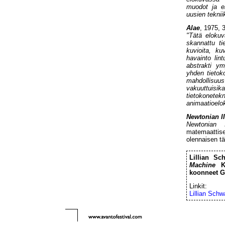
muodot ja e
uusien teknii
Alae
, 1975, 
"Tätä elokuv
skannattu ti
kuvioita, k
havainto lin
abstrakti y
yhden tietok
mahdollisuus
vakuuttuisi
tietokonetek
animaatioelo
Newtonian II
Newtonian 
matemaattise
olennaisen tä
Lillian Sc
Machine
Ki
koonneet Gr
Linkit:
Lillian Schw