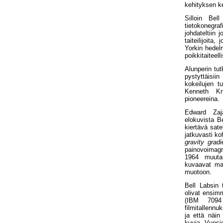
kehityksen k
Silloin Be
tietokonegraf
johdateltiin 
taiteilijoita
Yorkin hedelm
poikkitaiteell
Alunperin tut
pystyttäisi
kokeilujen t
Kenneth Kno
pioneereina.
Edward Zaja
elokuvista B
kiertävä sate
jatkuvasti k
gravity grad
painovoimagr
1964 muutam
kuvaavat mat
muotoon.
Bell Labsin t
olivat ensim
(IBM 7094 
filmitallenn
ja että näin
kuvia. Vuosie