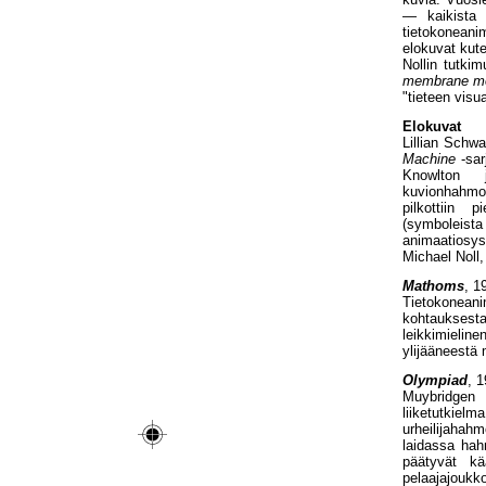
— kaikista 
tietokoneani
elokuvat kut
Nollin tutki
membrane mo
"tieteen visu
Elokuvat
Lillian Schw
Machine
-sar
Knowlton 
kuvionhahmot
pilkottiin p
(symboleis
animaatiosys
Michael Noll,
Mathoms
, 1
Tietokonean
kohtauksest
leikkimieli
ylijääneestä 
Olympiad
, 
Muybridgen 
liiketutkiel
urheilijahah
laidassa hah
päätyvät kä
pelaajajoukk