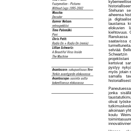
kyberneetti
historialli
Stehuran se
aiheensa his
ja digitaali
taustansa ki
elokuvien l
kiehtovuus. 
Ranskassa M
saatavissa o
turmeltuneit
selviää Bell
Schwartzin 
projektistan
kertoivat sa
pystyy nyky
myös jotain s
samalla tav
historiallises
Paneutuessan
jonka sisäl
taustatutkim
olivat työske
tutkimuskes
aikoinaan yht
koulu Weima
toimintasuunn
innovatiivine